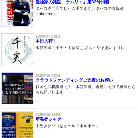
愛煙家の雑誌「ケムリエ」第32号到着
タバコ専門店でしか入手できないタバコの情報誌
(TakeFree)
2025年07月18日
本日入荷！
水谷酒造「千実・山藍摺(ちさね・やまあいずり)」
2025年06月30日
クラウドファンディングご支援のお願い
戦国七武将醸造元の「水谷酒造」再建に向けて橘屋から
もお願いします
2025年06月24日
新発売シャグ
手巻きタバコ葉オールドホルボーン