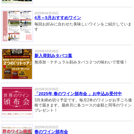
2025年04月03日
4月～5月おすすめワイン
毎回お好みに合わせた美味しいワインをご紹介していま
す
2025年03月05日
新入荷刻みタバコ葉
無添加・ナチュラル刻みタバコ２つの味わいで登場！
2025年03月05日
「2025年 春のワイン頒布会 」お申込み受付中
3月末締め切り予定です。毎月2本のワインがお手ごろ価
格で届きます。最終月に各コースの金額と同等のワイン
プレゼント！
2025年03月02日
春のワイン頒布会