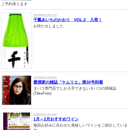
ご予約承ります
2025年03月01日
千瓢あいちのかおり VOL.2 入荷！
お待たせしました
2025年02月02日
愛煙家の雑誌「ケムリエ」第30号到着
タバコ専門店でしか入手できないタバコの情報誌
(TakeFree)
2025年01月10日
1月～2月おすすめワイン
毎回お好みに合わせた美味しいワインをご紹介していま