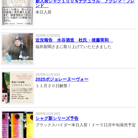
新入荷シャグ１００％ナチュラル アクレマ・ブレ
ンド
本日入荷
2025年12月02日
近況報告 水谷酒造 杜氏・後藤実和
福井新聞さまに取り上げていただきました
2025年11月16日
2025ボジョレーヌーヴォー
１１月２０日解禁！
2025年10月18日
シャグ新シリーズ予告
ブラックスパイダー本日入荷！ドーラ11月中旬発売予定