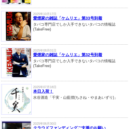
2025年10月17日
愛煙家の雑誌「ケムリエ」第33号到着
タバコ専門店でしか入手できないタバコの情報誌
(TakeFree)
2025年08月01日
愛煙家の雑誌「ケムリエ」第32号到着
タバコ専門店でしか入手できないタバコの情報誌
(TakeFree)
2025年07月18日
本日入荷！
水谷酒造「千実・山藍摺(ちさね・やまあいずり)」
2025年06月30日
クラウドファンディングご支援のお願い