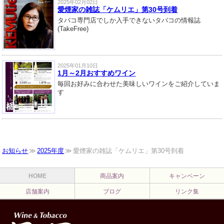
2025年02月02日
愛煙家の雑誌「ケムリエ」第30号到着
タバコ専門店でしか入手できないタバコの情報誌
(TakeFree)
2025年01月10日
1月～2月おすすめワイン
毎回お好みに合わせた美味しいワインをご紹介していま
す
お知らせ
2025年度
愛煙家の雑誌「ケムリエ」第30号到着
HOME
商品案内
キャンペーン
店舗案内
ブログ
リンク集