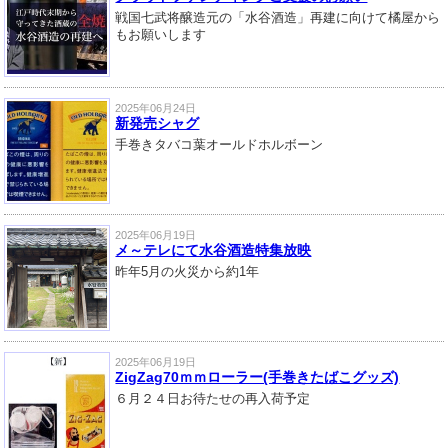
戦国七武将醸造元の「水谷酒造」再建に向けて橘屋から
もお願いします
2025年06月24日
新発売シャグ
手巻きタバコ葉オールドホルボーン
2025年06月19日
メ～テレにて水谷酒造特集放映
昨年5月の火災から約1年
2025年06月19日
ZigZag70ｍｍローラー(手巻きたばこグッズ)
６月２４日お待たせの再入荷予定