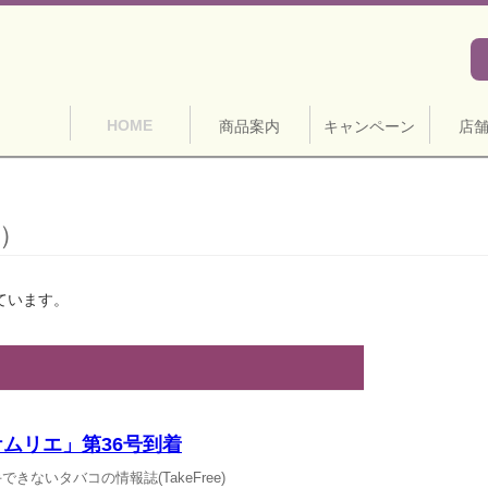
HOME
商品案内
キャンペーン
店
件）
ています。
ムリエ」第36号到着
きないタバコの情報誌(TakeFree)