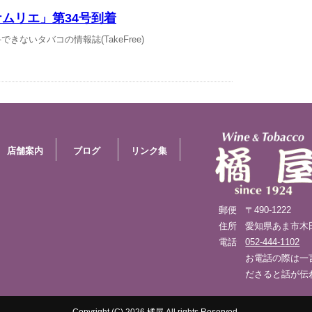
ムリエ」第34号到着
きないタバコの情報誌(TakeFree)
店舗案内
ブログ
リンク集
郵便
〒490-1222
住所
愛知県あま市木田八
電話
052-444-1102
お電話の際は一
ださると話が伝
Copyright (C) 2026 橘屋 All rights Reserved.