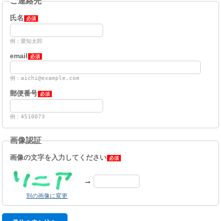
ご連絡先
氏名
必須
例：愛知太郎
email
必須
例：aichi@example.com
郵便番号
必須
例：4510073
画像認証
画像の文字を入力してください
必須
→
別の画像に変更