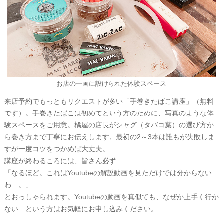
お店の一画に設けられた体験スペース
来店予約でもっともリクエストが多い「手巻きたばこ講座」（無料
です）。手巻きたばこは初めてという方のために、写真のような体
験スペースをご用意。橘屋の店長がシャグ（タバコ葉）の選び方か
ら巻き方まで丁寧にお伝えします。最初の2～3本は誰もが失敗しま
すが一度コツをつかめば大丈夫。
講座が終わるころには、皆さん必ず
「なるほど。これはYoutubeの解説動画を見ただけでは分からない
わ…。」
とおっしゃられます。Youtubeの動画を真似ても、なぜか上手く行か
ない…という方はお気軽にお申し込みください。