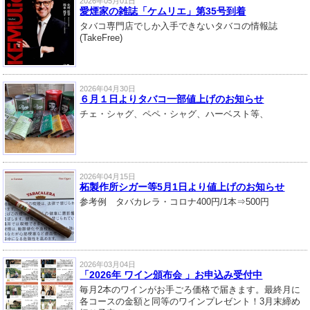
2026年05月01日
愛煙家の雑誌「ケムリエ」第35号到着
タバコ専門店でしか入手できないタバコの情報誌
(TakeFree)
2026年04月30日
６月１日よりタバコ一部値上げのお知らせ
チェ・シャグ、ペペ・シャグ、ハーベスト等、
2026年04月15日
柘製作所シガー等5月1日より値上げのお知らせ
参考例 タバカレラ・コロナ400円/1本⇒500円
2026年03月04日
「2026年 ワイン頒布会 」お申込み受付中
毎月2本のワインがお手ごろ価格で届きます。最終月に
各コースの金額と同等のワインプレゼント！3月末締め