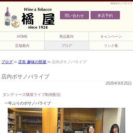
店内ボサノバライブ
問い合わせ
来店予約
HOME
商品案内
キャンペーン
店舗案内
ブログ
リンク集
ブログ
店長 趣味の部屋
店内ボサノバライブ
店内ボサノバライブ
2025年9月25日
ダンディーズ橘屋ライブ動画配信
一年ぶりのボサノバライブ