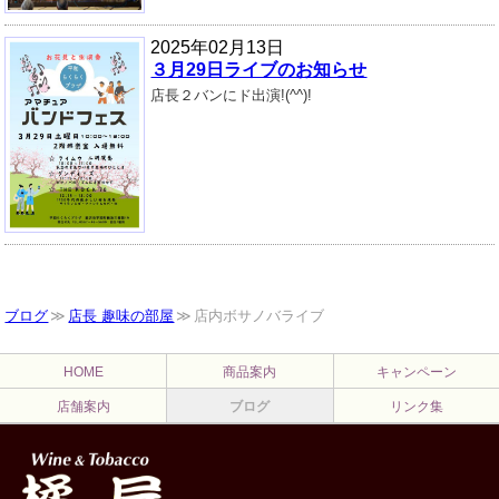
2025年02月13日
３月29日ライブのお知らせ
店長２バンにド出演!(^^)!
ブログ
店長 趣味の部屋
店内ボサノバライブ
HOME
商品案内
キャンペーン
店舗案内
ブログ
リンク集