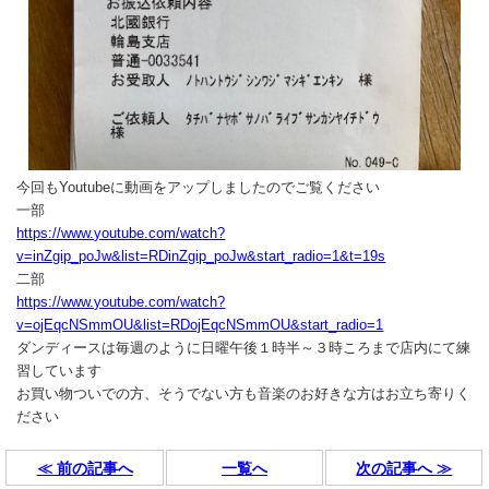
今回もYoutubeに動画をアップしましたのでご覧ください
一部
https://www.youtube.com/watch?
v=inZgip_poJw&list=RDinZgip_poJw&start_radio=1&t=19s
二部
https://www.youtube.com/watch?
v=ojEqcNSmmOU&list=RDojEqcNSmmOU&start_radio=1
ダンディースは毎週のように日曜午後１時半～３時ころまで店内にて練
習しています
お買い物ついでの方、そうでない方も音楽のお好きな方はお立ち寄りく
ださい
≪ 前の記事へ
一覧へ
次の記事へ ≫