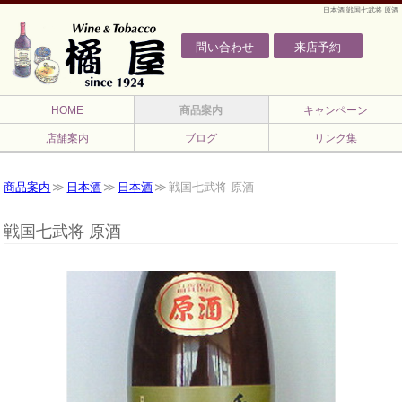
日本酒 戦国七武将 原酒
問い合わせ
来店予約
HOME
商品案内
キャンペーン
店舗案内
ブログ
リンク集
商品案内
日本酒
日本酒
戦国七武将 原酒
戦国七武将 原酒