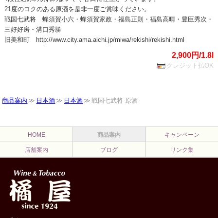
21度のコクのある原酒を是非一度ご賞味ください。
戦国七武将 蜂須賀小六・蜂須賀家政・福島正則・福島高晴・豊臣秀次・
三好好房・溝口秀勝
旧美和町 http://www.city.ama.aichi.jp/miwa/rekishi/rekishi.html
2,900円/1.8l
クレジット払OK
商品案内
日本酒
日本酒
戦国七武将 原酒
HOME
商品案内
キャンペーン
店舗案内
ブログ
リンク集