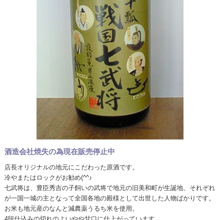
酒造会社焼失の為現在販売停止中
店長オリジナルの地元にこだわった原酒です。
冷やまたはロックがお勧め(^^♪
七武将は、豊臣秀吉の子飼いの武将で地元の旧美和町が生誕地、それぞれ
が一国一城の主となって全国各地の殿様として出世した人物ばかりです。
お米も地元産のなんと減農薬うるち米を使用。
4段仕込みの切れのよいやや甘口に仕上がっています。