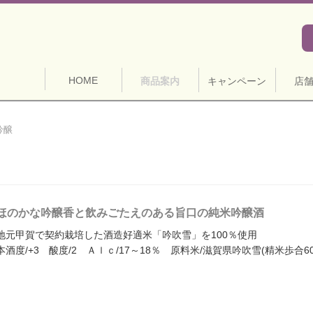
HOME
商品案内
キャンペーン
店
吟醸
ほのかな吟醸香と飲みごたえのある旨口の純米吟醸酒
地元甲賀で契約栽培した酒造好適米「吟吹雪」を100％使用
本酒度/+3 酸度/2 Ａｌｃ/17～18％ 原料米/滋賀県吟吹雪(精米歩合