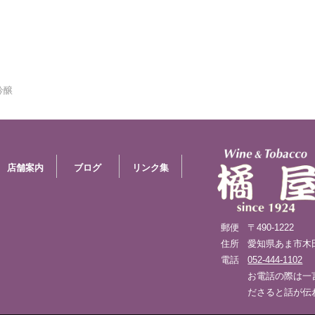
吟醸
店舗案内
ブログ
リンク集
郵便
〒490-1222
住所
愛知県あま市木田八
電話
052-444-1102
お電話の際は一
ださると話が伝