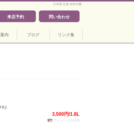
日本酒 忍者 純米吟醸
来店予約
問い合わせ
舗案内
ブログ
リンク集
60％)
3,500円/1.8L
クレジット払OK