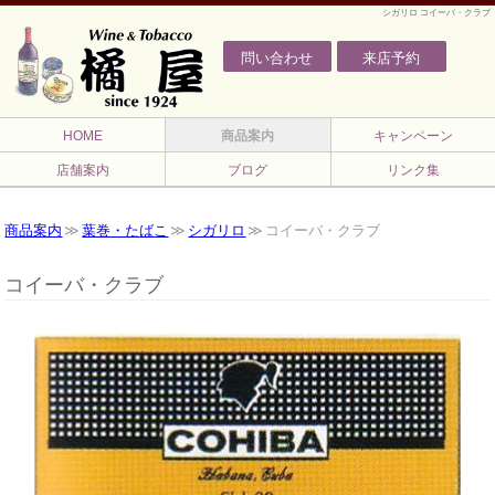
シガリロ コイーバ・クラブ
問い合わせ
来店予約
HOME
商品案内
キャンペーン
店舗案内
ブログ
リンク集
商品案内
葉巻・たばこ
シガリロ
コイーバ・クラブ
コイーバ・クラブ