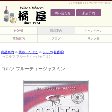
シャグ(着香系) コルツ フルーティージャスミン
問い合わせ
来店予約
HOME
商品案内
キャンペーン
店舗案内
ブログ
リンク集
商品案内
葉巻・たばこ
シャグ(着香系)
コルツ フルーティージャスミン
コルツ フルーティージャスミン