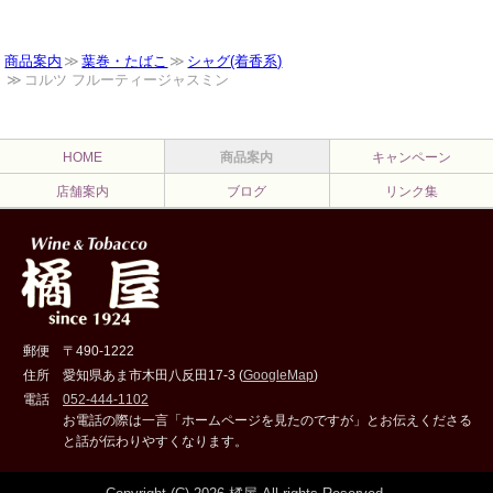
商品案内
葉巻・たばこ
シャグ(着香系)
コルツ フルーティージャスミン
HOME
商品案内
キャンペーン
店舗案内
ブログ
リンク集
郵便
〒490-1222
住所
愛知県あま市木田八反田17-3 (
GoogleMap
)
電話
052-444-1102
お電話の際は一言「ホームページを見たのですが」とお伝えくださる
と話が伝わりやすくなります。