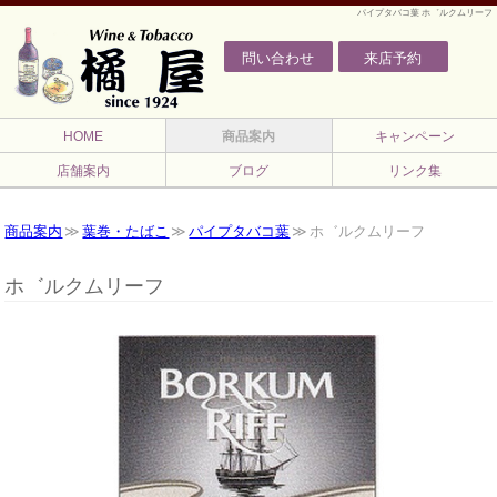
パイプタバコ葉 ホ゛ルクムリーフ
問い合わせ
来店予約
HOME
商品案内
キャンペーン
店舗案内
ブログ
リンク集
商品案内
葉巻・たばこ
パイプタバコ葉
ホ゛ルクムリーフ
ホ゛ルクムリーフ