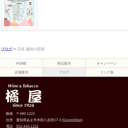
ブログ
店長 趣味の部屋
HOME
商品案内
キャンペーン
店舗案内
ブログ
リンク集
郵便
〒490-1222
住所
愛知県あま市木田八反田17-3 (
GoogleMap
)
電話
052-444-1102